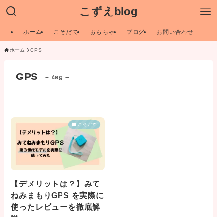
こずえblog
ホーム
こそだて
おもちゃ
ブログ
お問い合わせ
ホーム
GPS
GPS
– tag –
こそだて
【デメリットは？】みて
ねみまもりGPS を実際に
使ったレビューを徹底解