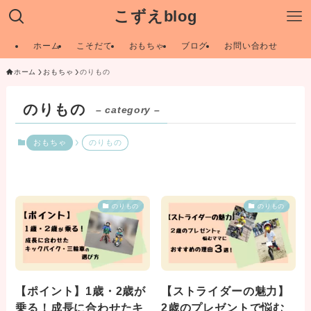
こずえblog
ホーム
こそだて
おもちゃ
ブログ
お問い合わせ
ホーム
おもちゃ
のりもの
のりもの
– category –
おもちゃ
のりもの
のりもの
のりもの
【ポイント】1歳・2歳が
【ストライダーの魅力】
乗る！成長に合わせたキ
2歳のプレゼントで悩む